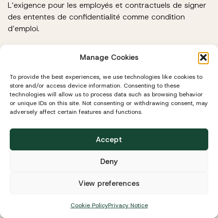
L’exigence pour les employés et contractuels de signer
des ententes de confidentialité comme condition
d’emploi.
Nos procédures et pratiques en matière de sécurité des
Manage Cookies
données sont continuellement révisées afin de tenir
compte des nouvelles avancées technologiques.
To provide the best experiences, we use technologies like cookies to
store and/or access device information. Consenting to these
technologies will allow us to process data such as browsing behavior
Avis important concernant la sécurité
:
La
or unique IDs on this site. Not consenting or withdrawing consent, may
transmission d’informations par Internet n’est jamais
adversely affect certain features and functions.
entièrement sécurisée. Bien que nous mettions tout en
œuvre pour protéger les renseignements personnels,
Accept
nous ne pouvons garantir la sécurité des
renseignements transmis par courriel ou par Internet.
Deny
Toute transmission de ce type se fait aux risques de la
personne concernée. Nous ne sommes pas
View preferences
responsables du contournement de paramètres de
confidentialité ou de mesures de sécurité.
Cookie Policy
Privacy Notice