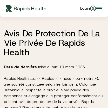
Skip
Login
Togg
to
About Us
navi
content
Avis De Protection De La
Partners
Vie Privée De Rapids
Health
Stories
Date de dernière
mise à jour: 19 mars 2026
Resources
Rapids Health Ltd. (« Rapids », « nous » ou « notre »),
une société constituée selon les lois de la Colombie-
Products
Britannique, respecte le droit à la vie privée des
personnes et s’engage à le protéger conformément au
présent avis de protection de la vie privée. Rapids
reconnaît l’importance de mettre en place des